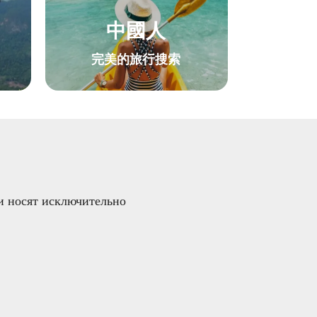
中國人
完美的旅行搜索
и носят исключительно 