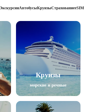
Экскурсии
Автобусы
Круизы
Страхование
eSIM
ы
Круизы
морские и речные