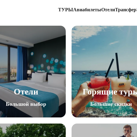
ТУРЫ
Авиабилеты
Отели
Трансфер
Отели
Горящие тур
Большой выбор
Большие скидки