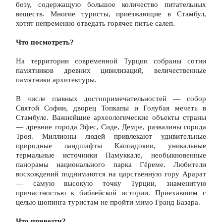
бозу, содержащую большое количество питательных 
веществ. Многие туристы, приезжающие в Стамбул, 
хотят непременно отведать горячее питье салеп.
Что посмотреть?
На территории современной Турции собраны сотни 
памятников древних цивилизаций, величественные 
памятники архитектуры.
В числе главных достопримечательностей — собор 
Святой Софии, дворец Топкапы и Голубая мечеть в 
Стамбуле. Важнейшие археологические объекты страны 
— древние города Эфес, Сиде, Демре, развалины города 
Троя. Миллионы людей привлекают удивительные 
природные ландшафты Каппадокии, уникальные 
термальные источники Памуккале, необыкновенные 
панорамы национального парка Гёреме. Любители 
восхождений поднимаются на царственную гору Арарат 
— самую высокую точку Турции, знаменитую 
причастностью к библейской истории. Приехавшим с 
целью шопинга туристам не пройти мимо Гранд Базара.
Что привезти?