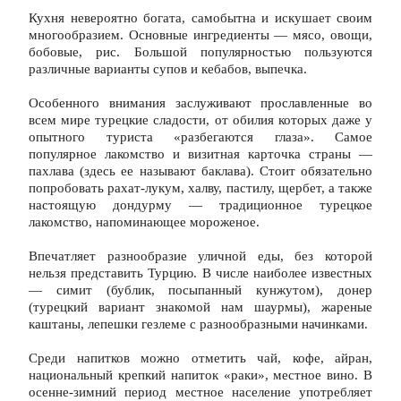
Кухня невероятно богата, самобытна и искушает своим 
многообразием. Основные ингредиенты — мясо, овощи, 
бобовые, рис. Большой популярностью пользуются 
различные варианты супов и кебабов, выпечка.
Особенного внимания заслуживают прославленные во 
всем мире турецкие сладости, от обилия которых даже у 
опытного туриста «разбегаются глаза». Самое 
популярное лакомство и визитная карточка страны — 
пахлава (здесь ее называют баклава). Стоит обязательно 
попробовать рахат-лукум, халву, пастилу, щербет, а также 
настоящую дондурму — традиционное турецкое 
лакомство, напоминающее мороженое.
Впечатляет разнообразие уличной еды, без которой 
нельзя представить Турцию. В числе наиболее известных 
— симит (бублик, посыпанный кунжутом), донер 
(турецкий вариант знакомой нам шаурмы), жареные 
каштаны, лепешки гезлеме с разнообразными начинками.
Среди напитков можно отметить чай, кофе, айран, 
национальный крепкий напиток «раки», местное вино. В 
осенне-зимний период местное население употребляет 