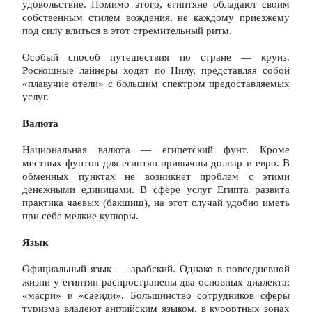
удовольствие. Помимо этого, египтяне обладают своим 
собственным стилем вождения, не каждому приезжему 
под силу влиться в этот стремительный ритм.
Особый способ путешествия по стране — круиз. 
Роскошные лайнеры ходят по Нилу, представляя собой 
«плавучие отели» с большим спектром предоставляемых 
услуг.
Валюта
Национальная валюта — египетский фунт. Кроме 
местных фунтов для египтян привычны доллар и евро. В 
обменных пунктах не возникнет проблем с этими 
денежными единицами. В сфере услуг Египта развита 
практика чаевых (бакшиш), на этот случай удобно иметь 
при себе мелкие купюры.
Язык
Официальный язык — арабский. Однако в повседневной 
жизни у египтян распространены два основных диалекта: 
«масри» и «саеиди». Большинство сотрудников сферы 
туризма владеют английским языком, в курортных зонах 