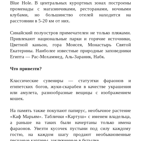
Blue Hole. В центральных курортных зонах построены 
променады с магазинчиками, ресторанами, ночными 
клубами, но большинство отелей находится на 
расстоянии в 5-20 км от них.
Синайский полуостров примечателен не только пляжами. 
Привлекают национальные парки и горячие источники, 
Цветной каньон, гора Моисея, Монастырь Святой 
Екатерины. Наиболее известные природные заповедники 
Египта — Рас-Мохаммед, Аль-Зараник, Набк.
Что привезти?
Классические сувениры — статуэтки фараонов и 
египетских богов, жуки-скарабеи в качестве украшения 
или амулета, разнообразные вещицы с изображением 
кошек.
На память также покупают папирус, необычное растение 
«Каф Марьям». Таблички «Картуш» с именем владельца, 
а раньше на таких были начертаны только имена 
фараонов. Увезти кусочек пустыни под силу каждому 
гостю, на каждом шагу продают необыкновенные 
песчаные картины, заключенные в бутылке.