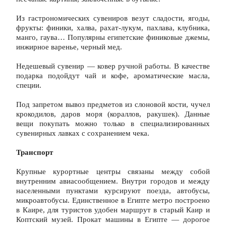
Из гастрономических сувениров везут сладости, ягоды, 
фрукты: финики, халва, рахат-лукум, пахлава, клубника, 
манго, гаува… Популярны египетские финиковые джемы, 
инжирное варенье, черный мед.
Недешевый сувенир — ковер ручной работы. В качестве 
подарка подойдут чай и кофе, ароматические масла, 
специи.
Под запретом вывоз предметов из слоновой кости, чучел 
крокодилов, даров моря (кораллов, ракушек). Данные 
вещи покупать можно только в специализированных 
сувенирных лавках с сохранением чека.
Транспорт
Крупные курортные центры связаны между собой 
внутренним авиасообщением. Внутри городов и между 
населенными пунктами курсируют поезда, автобусы, 
микроавтобусы. Единственное в Египте метро построено 
в Каире, для туристов удобен маршрут в старый Каир и 
Коптский музей. Прокат машины в Египте — дорогое 