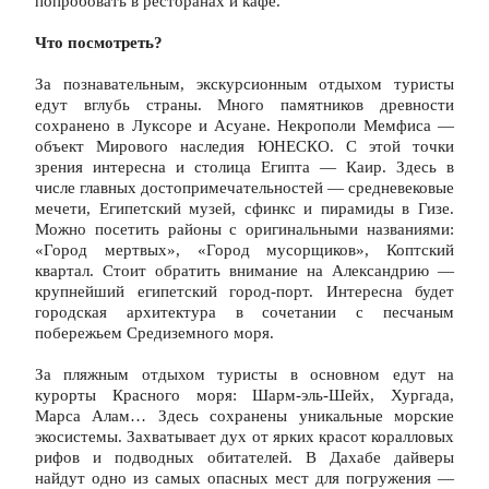
попробовать в ресторанах и кафе.
Что посмотреть?
За познавательным, экскурсионным отдыхом туристы 
едут вглубь страны. Много памятников древности 
сохранено в Луксоре и Асуане. Некрополи Мемфиса — 
объект Мирового наследия ЮНЕСКО. С этой точки 
зрения интересна и столица Египта — Каир. Здесь в 
числе главных достопримечательностей — средневековые 
мечети, Египетский музей, сфинкс и пирамиды в Гизе. 
Можно посетить районы с оригинальными названиями: 
«Город мертвых», «Город мусорщиков», Коптский 
квартал. Стоит обратить внимание на Александрию — 
крупнейший египетский город-порт. Интересна будет 
городская архитектура в сочетании с песчаным 
побережьем Средиземного моря.
За пляжным отдыхом туристы в основном едут на 
курорты Красного моря: Шарм-эль-Шейх, Хургада, 
Марса Алам… Здесь сохранены уникальные морские 
экосистемы. Захватывает дух от ярких красот коралловых 
рифов и подводных обитателей. В Дахабе дайверы 
найдут одно из самых опасных мест для погружения — 