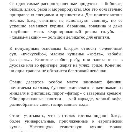
Сегодня самые распространенные продукты — бобовые, 
овощи, злаки, рыба и морепродукты. Все это обязательно 
приправлено специями и пряностями. Для приготовления 
мясных блюд египтяне не используют свинину, но ее 
успешно заменяют курица, баранина, говядина и даже 
голубиное мясо. Фаршированный рисом голубь — 
«хамам-макши» — большой деликатес для египтян.
К популярным основным блюдам относят чечевичный 
суп, «кускусейю», мясное кушанье «кофта», кебабы, 
фалафель… Египтяне любят рыбу, они запекают ее в 
духовке или во фритюре, жарят на углях, гриле. Конечно, 
ни одна трапеза не обходится без тонкой лепёшки.
Среди десертов особое место занимают финики, 
почитаемы пахлава, булочки «мененас» с начинками из 
миндаля и фисташек, пирог «фатыр» с заварным кремом. 
Общепризнанные напитки — чай каркаде, черный кофе, 
разнообразные соки, газированные воды.
Стоит учитывать, что в отелях гостям подают блюда 
более универсальные, приближенные к европейской 
кухне. Настоящую египетскую кухню можно 