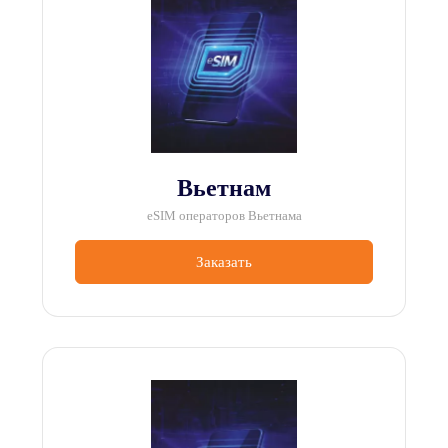
Вьетнам
eSIM операторов Вьетнама
Заказать